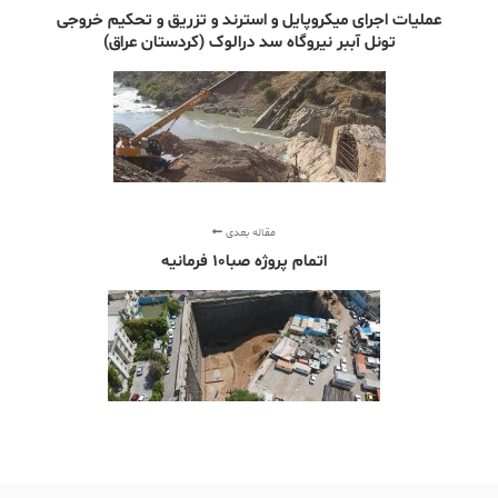
عملیات اجرای میکروپایل و استرند و تزریق و تحکیم خروجی
تونل آببر نیروگاه سد درالوک (کردستان عراق)
مقاله بعدی
اتمام پروژه صبا10 فرمانیه